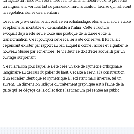
La façade du Trade Mart est intéressante dans la mesure où elle présente
un alignement vertical fait de panneaux miroirs couleur bronze qui reflètent
la végétation dense des alentours.
L’escalier pré-existant était réalisé en échafaudage, élément à la fois stable
et éphémère, montable et démontable à l’infini. Cette structure
évoquait déjà à elle seule toute une poétique de la durée et de la
transformation. C’est pourquoi cet escalier a été conservé. Il lui fallait
cependant exister par rapport au bâti auquel il donne l’accès et signifier le
nouveau Musée par son entrée : le visiteur se doit d’être accueilli par un
ouvrage surprenant.
C'est la raison pour laquelle a été crée un axe de symétrie orthogonale
imaginaire au dessus du palier du haut. Cet axe a servi à la construction
d'un escalier identique et symétrique à l'existant mais inversé, tel un
auvent. La dimension ludique du traitement graphique est à l’aune de la
gaité qui se dégage de la collection Plasticarium présentée au public.